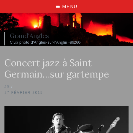
MENU
Grand'Angles
Club photo d'Angles-sur-l'Anglin -86260-
Concert jazz à Saint
Germain…sur gartempe
JB
27 FÉVRIER 2015