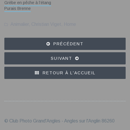
Grèbe en pêche à l’étang
Purais Brenne
Animalier
,
Christian Viget
,
Home
PRÉCÉDENT
SUIVANT
RETOUR À L'ACCUEIL
© Club Photo Grand'Angles - Angles sur l'Anglin 86260