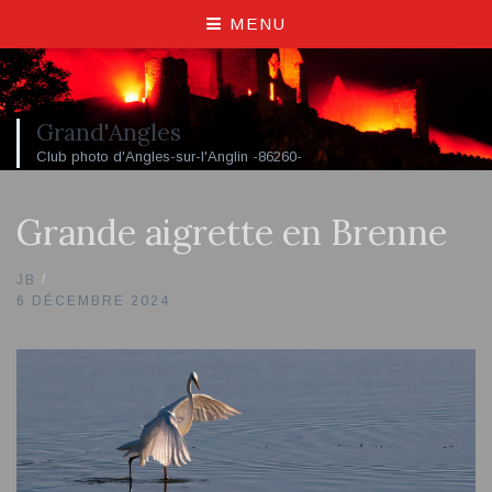
MENU
Grand'Angles
Club photo d'Angles-sur-l'Anglin -86260-
Grande aigrette en Brenne
JB
6 DÉCEMBRE 2024