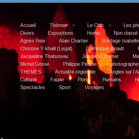
Accueil
Thèmes
Le Club
Les ph
Divers
Expositions
Home
Non classé
Agnès Reix
Alain Chartier
Bordage Isabelle
Christine Y-khalil (Legal)
Dominique Birault
Jacqueline Thabuteau
Jacques Chartier
Ma
Michel Gosse
Philippe Perche
photographe
THEMES
Actualité régionale
Angles sur l’A
Culturel
Faune
Flore
Humains
H
Spectacles
Sport
Voyages