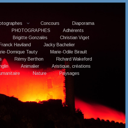
otographes
Concours
Diaporama
PHOTOGRAPHES
Adhérents
Brigitte Gonzalès
Christian Viget
Franck Haviland
Jacky Bachelier
rie-Domique Tauty
Marie-Odile Birault
s
Rémy Berthon
Richard Wakeford
nglin
Animalier
Aristique, créations
umanitaire
Nature
Paysages