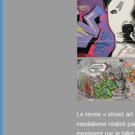
Le terme « street art 
vandalisme réalisé par
expriment par le bille