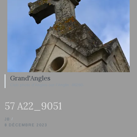
Grand'Angles
Club photo d'Angles-sur-l'Anglin -86260-
57 A22_9051
JB
8 DÉCEMBRE 2023