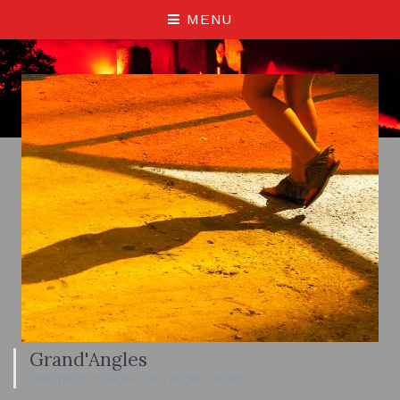
MENU
Grand'Angles
Club photo d'Angles-sur-l'Anglin -86260-