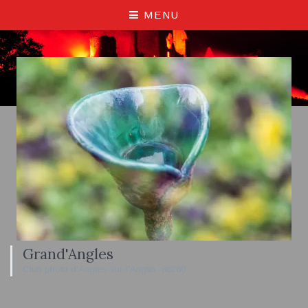
MENU
Grand'Angles
Club photo d'Angles-sur-l'Anglin -86260-