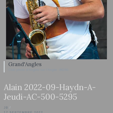
Grand'Angles
Club photo d'Angles-sur-l'Anglin -86260-
Alain 2022-09-Haydn-A-
Jeudi-AC-500-5295
JB
17 SEPTEMBRE 2022