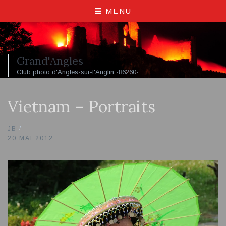
MENU
Grand'Angles
Club photo d'Angles-sur-l'Anglin -86260-
Vietnam – Portraits
JB
20 MAI 2012